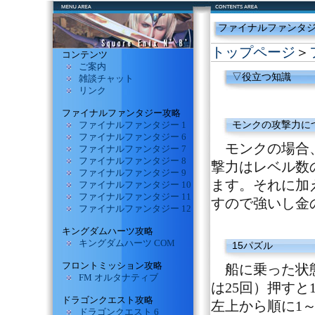
ファイナルファンタジ
トップページ
＞
コンテンツ
ご案内
▽役立つ知識
雑談チャット
リンク
ファイナルファンタジー攻略
モンクの攻撃力に
ファイナルファンタジー 1
ファイナルファンタジー 6
モンクの場合
ファイナルファンタジー 7
ファイナルファンタジー 8
撃力はレベル数
ファイナルファンタジー 9
ます。それに加え
ファイナルファンタジー 10
ファイナルファンタジー 11
すので強いし金
ファイナルファンタジー 12
キングダムハーツ攻略
キングダムハーツ COM
15パズル
フロントミッション攻略
船に乗った状態
FM オルタナティブ
は25回）押すと
ドラゴンクエスト攻略
左上から順に1
ドラゴンクエスト 6