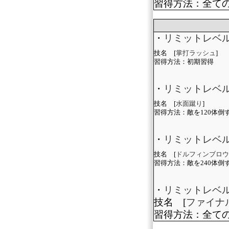
習得方法：全て
・
リミットレベ
技名 [
掌打ラッシュ
]
習得方法：初期習得
・
リミットレベ
技名 [
水面蹴り
]
習得方法：敵を120体倒
・
リミットレベル
技名 [
ドルフィンブロウ
習得方法：敵を240体倒
・
リミットレベル
技名 [
ファイナ
習得方法：全て