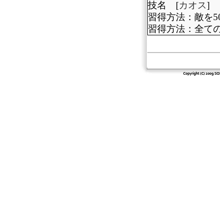
技名 [
カオス
]
習得方法：敵を5
習得方法：全て