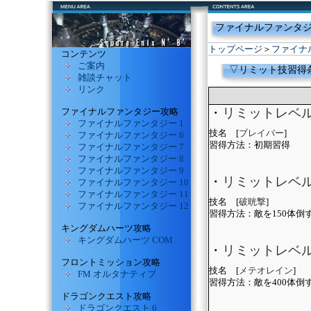
ファイナルファンタジ
トップページ
＞
ファイナ
コンテンツ
ご案内
▽リミット技習得
雑談チャット
リンク
・
リミットレベ
ファイナルファンタジー攻略
ファイナルファンタジー 1
技名 [
ブレイバー
]
ファイナルファンタジー 6
習得方法：初期習得
ファイナルファンタジー 7
ファイナルファンタジー 8
ファイナルファンタジー 9
・
リミットレベ
ファイナルファンタジー 10
ファイナルファンタジー 11
技名 [
破晄撃
]
ファイナルファンタジー 12
習得方法：敵を150体倒
キングダムハーツ攻略
キングダムハーツ COM
・
リミットレベル
フロントミッション攻略
技名 [
メテオレイン
]
FM オルタナティブ
習得方法：敵を400体倒
ドラゴンクエスト攻略
ドラゴンクエスト 6