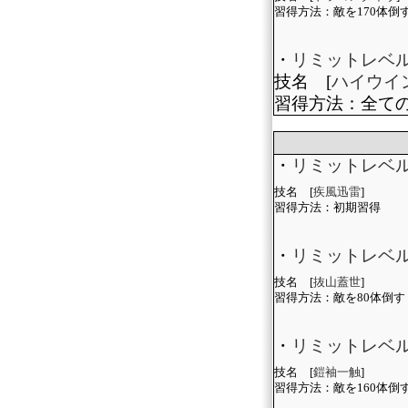
習得方法：敵を170体倒
・
リミットレベル
技名 [
ハイウイ
習得方法：全て
・
リミットレベ
技名 [
疾風迅雷
]
習得方法：初期習得
・
リミットレベ
技名 [
抜山蓋世
]
習得方法：敵を80体倒す
・
リミットレベル
技名 [
鎧袖一触
]
習得方法：敵を160体倒