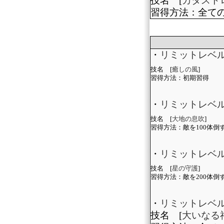
技名 [
カタスト
習得方法：全て
・
リミットレベ
技名 [
癒しの風
]
習得方法：初期習得
・
リミットレベ
技名 [
大地の息吹
]
習得方法：敵を100体倒
・
リミットレベル
技名 [
星の守護
]
習得方法：敵を200体倒
・
リミットレベル
技名 [
大いなる