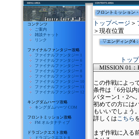
フロントミッション
トップページ
＞
コンテンツ
ご案内
＞現在位置
雑談チャット
リンク
▽
エンディング4：MI
ファイナルファンタジー攻略
ファイナルファンタジー 1
トップ
ファイナルファンタジー 6
ファイナルファンタジー 7
MISSION 01：
ファイナルファンタジー 8
ファイナルファンタジー 9
ファイナルファンタジー 10
この作戦によっ
ファイナルファンタジー 11
条件は「6分以内
ファイナルファンタジー 12
パターン1・2へ
キングダムハーツ攻略
初めての方には
キングダムハーツ COM
もいいでしょう
フロントミッション攻略
詳しくは
こちら
FM オルタナティブ
まず作戦に入る前
ドラゴンクエスト攻略
ドラゴンクエスト 6