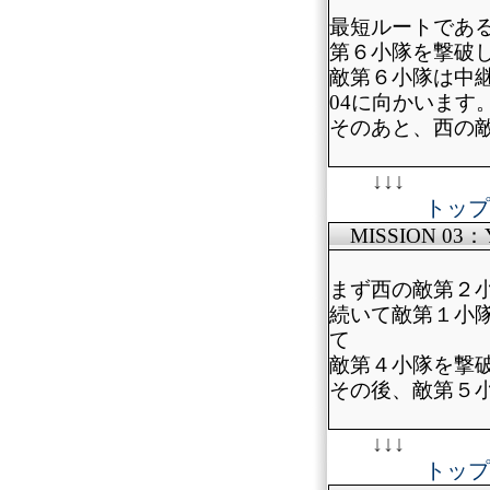
最短ルートであ
第６小隊を撃破
敵第６小隊は中
04に向かいます
そのあと、西の
↓↓↓
トップ
MISSION 03：
まず西の敵第２
続いて敵第１小
て
敵第４小隊を撃
その後、敵第５
↓↓↓
トップ